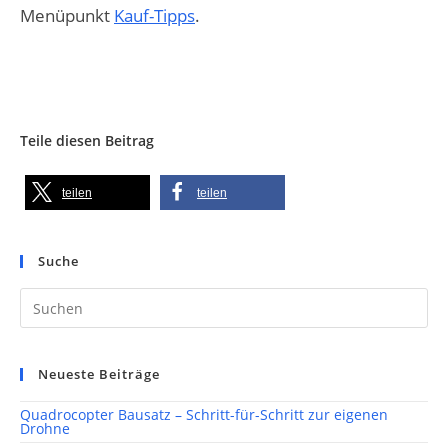
Menüpunkt
Kauf-Tipps
.
Teile diesen Beitrag
teilen
teilen
Suche
Pr
Es
to
clo
th
se
Neueste Beiträge
pan
Quadrocopter Bausatz – Schritt-für-Schritt zur eigenen
Drohne